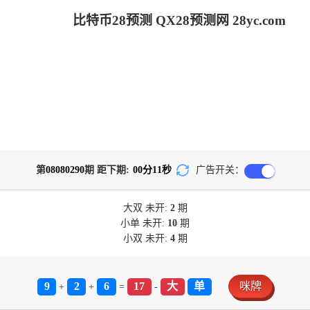
比特币28预测 QX28预测网 28yc.com
第
08080290
期 距下期:
00
分
11
秒
广告开关：
大双
未开:
2
期
小单
未开:
10
期
小双
未开:
4
期
9
2
6
17
大
单
咪牌
+
+
=
-