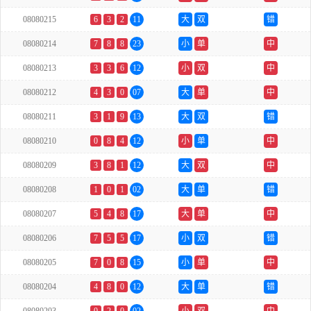
08080215
6
3
2
11
大
双
错
08080214
7
8
8
23
小
单
中
08080213
3
3
6
12
小
双
中
08080212
4
3
0
07
大
单
中
08080211
3
1
9
13
大
双
错
08080210
0
8
4
12
小
单
中
08080209
3
8
1
12
大
双
中
08080208
1
0
1
02
大
单
错
08080207
5
4
8
17
大
单
中
08080206
7
5
5
17
小
双
错
08080205
7
0
8
15
小
单
中
08080204
4
8
0
12
大
单
错