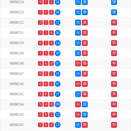
08080254
9
7
2
18
小
单
错
08080253
2
0
6
08
大
单
错
08080252
2
3
6
11
大
单
中
08080251
3
3
0
06
大
双
中
08080250
0
5
9
14
小
双
中
08080249
1
1
2
04
大
双
中
08080248
1
6
0
07
小
单
中
08080247
9
9
1
19
小
单
中
08080246
0
6
1
07
小
单
中
08080245
3
8
6
17
小
单
中
08080244
5
4
0
09
小
双
中
08080243
2
8
3
13
小
双
中
08080242
1
8
4
13
大
单
中