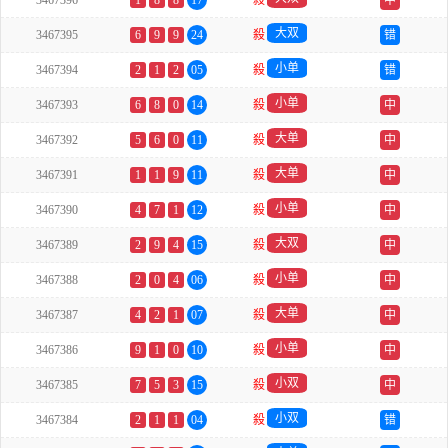
3467396
1
8
8
17
殺
中
大双
3467395
6
9
9
24
殺
错
小单
3467394
2
1
2
05
殺
错
小单
3467393
6
8
0
14
殺
中
大单
3467392
5
6
0
11
殺
中
大单
3467391
1
1
9
11
殺
中
小单
3467390
4
7
1
12
殺
中
大双
3467389
2
9
4
15
殺
中
小单
3467388
2
0
4
06
殺
中
大单
3467387
4
2
1
07
殺
中
小单
3467386
9
1
0
10
殺
中
小双
3467385
7
5
3
15
殺
中
小双
3467384
2
1
1
04
殺
错