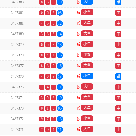
大单
3467383
8
6
5
19
殺
错
小单
3467382
0
6
2
08
殺
中
大单
3467381
4
5
3
12
殺
中
大单
3467380
3
8
3
14
殺
中
小单
3467379
6
5
7
18
殺
中
小双
3467378
8
4
4
16
殺
中
大单
3467377
8
8
0
16
殺
中
小单
3467376
4
6
3
13
殺
错
大单
3467375
7
4
0
11
殺
中
大单
3467374
3
5
2
10
殺
中
大单
3467373
0
1
5
06
殺
中
小单
3467372
9
7
2
18
殺
中
大单
3467371
7
0
4
11
殺
中