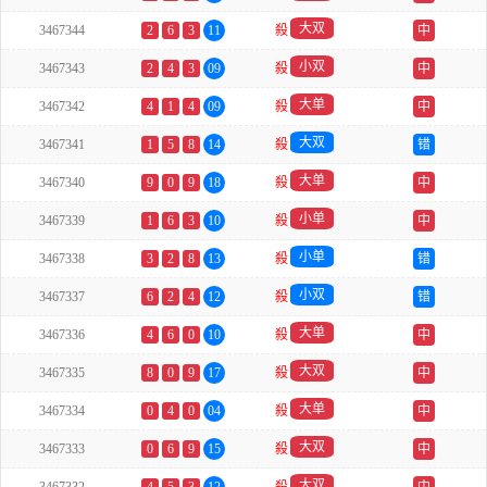
大双
3467344
2
6
3
11
殺
中
小双
3467343
2
4
3
09
殺
中
大单
3467342
4
1
4
09
殺
中
大双
3467341
1
5
8
14
殺
错
大单
3467340
9
0
9
18
殺
中
小单
3467339
1
6
3
10
殺
中
小单
3467338
3
2
8
13
殺
错
小双
3467337
6
2
4
12
殺
错
大单
3467336
4
6
0
10
殺
中
大双
3467335
8
0
9
17
殺
中
大单
3467334
0
4
0
04
殺
中
大双
3467333
0
6
9
15
殺
中
大双