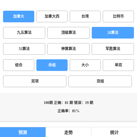
加拿大
加拿大西
台湾
比特币
九五算法
顶级算法
28算法
55算法
神算算法
军胜算法
组合
杀组
大小
单双
双项
双组
100期 正确：81 期 错误：19 期
正确率：81%
预测
走势
统计