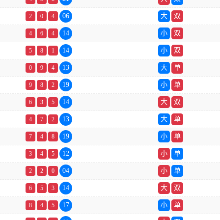
06
大
双
2
0
4
14
小
双
4
6
4
14
小
双
5
8
1
13
大
单
0
9
4
19
小
单
9
8
2
14
大
双
6
3
5
13
大
单
4
7
2
19
小
单
7
4
8
12
小
单
3
4
5
04
小
单
2
2
0
14
大
双
6
5
3
17
小
单
8
4
5