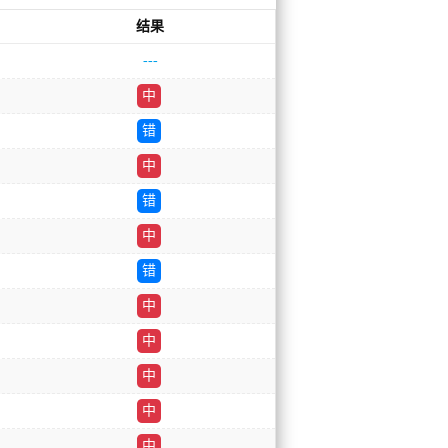
结果
---
中
错
中
错
中
错
中
中
中
中
中