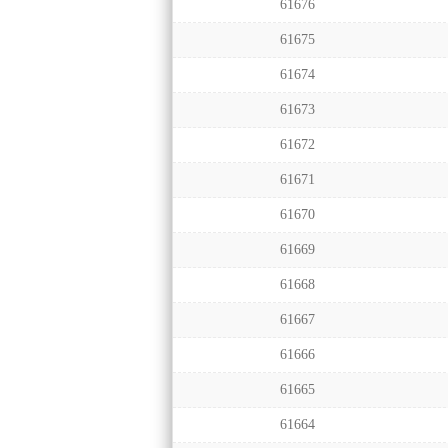
61676
61675
61674
61673
61672
61671
61670
61669
61668
61667
61666
61665
61664