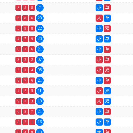
21
小
单
8
5
8
20
大
单
6
8
6
22
小
双
5
9
8
20
小
单
4
7
9
21
小
单
8
7
6
07
小
单
3
2
2
08
小
双
3
1
4
21
小
单
8
7
6
11
小
双
4
2
5
19
大
双
9
7
3
21
小
单
6
8
7
16
小
单
8
7
1
13
大
单
0
4
9