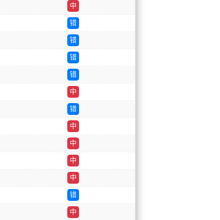
中
错
错
错
错
中
错
中
中
中
中
错
中