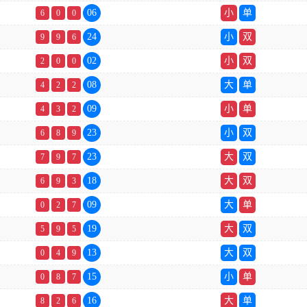
06
小
单
6
0
0
24
小
双
9
9
6
02
小
双
2
0
0
08
大
单
4
2
2
09
小
单
4
3
2
23
小
双
6
8
9
23
大
双
7
9
7
18
大
双
6
9
3
09
大
单
0
2
7
19
大
双
5
9
5
13
大
双
0
4
9
15
小
单
0
8
7
16
大
单
8
2
6