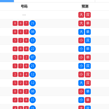
号码
预测
---
大
双
21
大
单
8
6
7
08
大
单
0
1
7
13
小
双
5
2
6
22
小
单
6
8
8
07
小
单
5
0
2
21
小
双
5
7
9
12
小
双
2
6
4
12
大
双
5
2
5
08
小
单
0
6
2
15
小
单
2
5
8
21
大
双
4
9
8