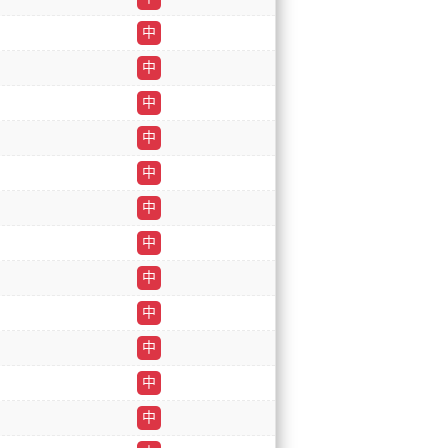
中
中
中
中
中
中
中
中
中
中
中
中