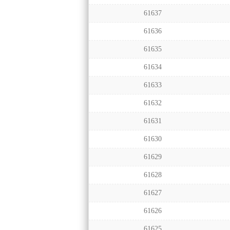
61637
61636
61635
61634
61633
61632
61631
61630
61629
61628
61627
61626
61625