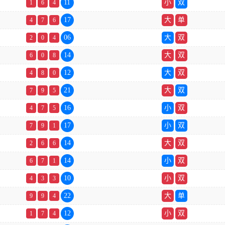
11
小
双
1
6
4
17
大
单
4
7
6
06
大
双
2
0
4
14
大
双
6
0
8
12
大
双
4
8
0
21
大
双
7
9
5
16
小
双
4
7
5
17
小
双
7
9
1
14
大
双
2
6
6
14
小
双
6
7
1
10
小
双
4
3
3
22
大
单
9
9
4
12
小
双
1
7
4