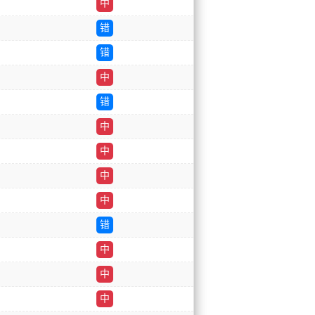
中
错
错
中
错
中
中
中
中
错
中
中
中