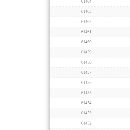
61464
61463
61462
61461
61460
61459
61458
61457
61456
61455
61454
61453
61452