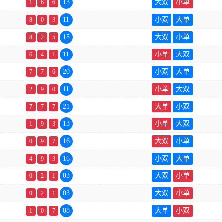
13
大双
小单
1
6
6
11
小双
大单
8
0
3
15
大双
小单
8
2
5
11
小单
大双
6
4
1
20
小双
大单
7
7
6
11
小单
大双
2
9
0
21
大单
小双
7
7
7
13
小单
大双
1
9
3
16
大双
小单
0
9
7
16
小双
大单
4
9
3
03
大双
小单
0
2
1
03
大双
小单
0
2
1
08
大单
小双
1
0
7