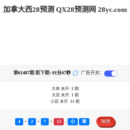
加拿大西28预测 QX28预测网 28yc.com
第
61487
期 距下期:
01
分
46
秒
广告开关：
大单
未开:
2
期
大双
未开:
1
期
小双
未开:
11
期
4
+
2
+
7
=
13
-
小
单
咪牌