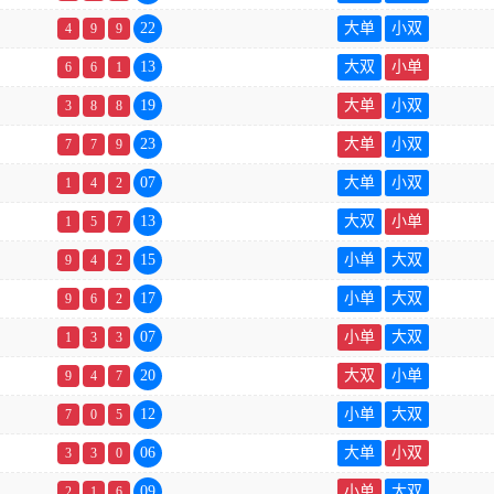
22
大单
小双
4
9
9
13
大双
小单
6
6
1
19
大单
小双
3
8
8
23
大单
小双
7
7
9
07
大单
小双
1
4
2
13
大双
小单
1
5
7
15
小单
大双
9
4
2
17
小单
大双
9
6
2
07
小单
大双
1
3
3
20
大双
小单
9
4
7
12
小单
大双
7
0
5
06
大单
小双
3
3
0
09
小单
大双
2
1
6