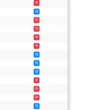
中
错
中
中
中
中
错
错
错
中
中
中
错