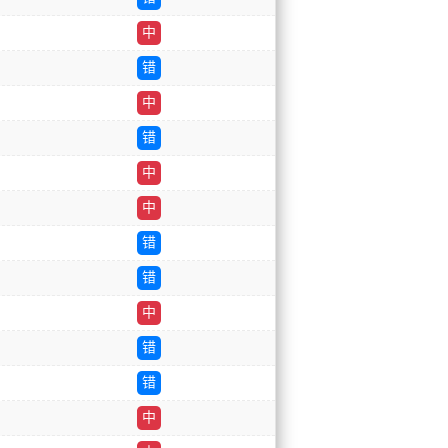
中
错
中
错
中
中
错
错
中
错
错
中