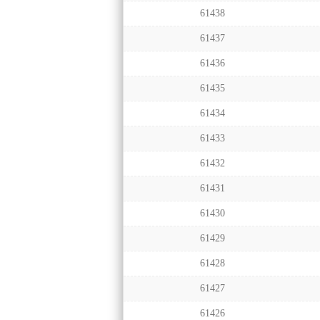
61438
61437
61436
61435
61434
61433
61432
61431
61430
61429
61428
61427
61426