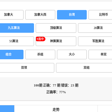
加拿大
加拿大西
台湾
比特币
九五算法
顶级算法
28算法
55算法
神算算法
军胜算法
组合
杀组
大小
单双
双项
双组
100期 正确：77 期 错误：23 期
正确率：77%
走势