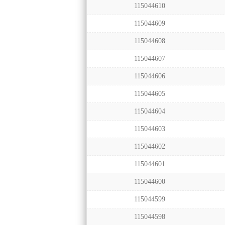
115044610
115044609
115044608
115044607
115044606
115044605
115044604
115044603
115044602
115044601
115044600
115044599
115044598