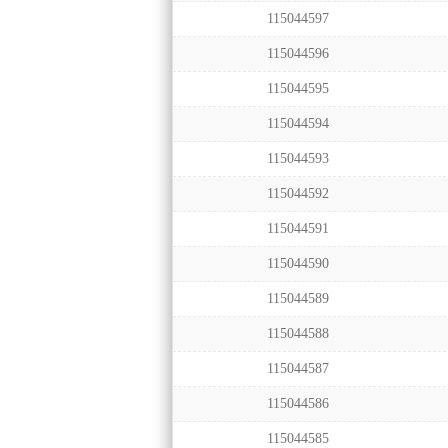
115044597
115044596
115044595
115044594
115044593
115044592
115044591
115044590
115044589
115044588
115044587
115044586
115044585