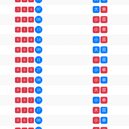
07
大
单
3
0
4
08
小
双
8
0
0
13
小
单
8
1
4
14
小
双
6
4
4
09
大
双
0
0
9
11
小
双
2
6
3
27
小
单
9
9
9
08
小
单
1
6
1
16
大
双
9
7
0
19
小
单
8
9
2
17
大
双
8
3
6
08
小
单
0
6
2