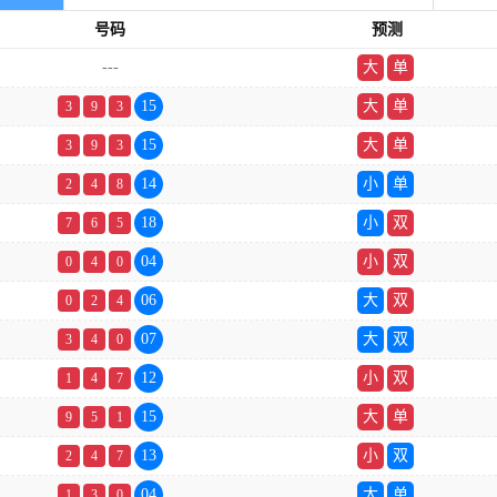
号码
预测
---
大
单
15
大
单
3
9
3
15
大
单
3
9
3
14
小
单
2
4
8
18
小
双
7
6
5
04
小
双
0
4
0
06
大
双
0
2
4
07
大
双
3
4
0
12
小
双
1
4
7
15
大
单
9
5
1
13
小
双
2
4
7
04
大
单
1
3
0