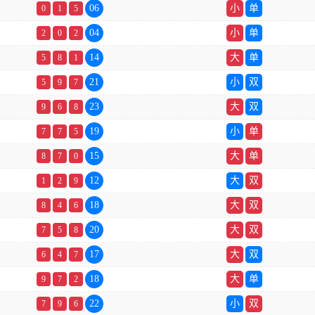
06
小
单
0
1
5
04
小
单
2
0
2
14
大
单
5
8
1
21
小
双
5
9
7
23
大
双
9
6
8
19
小
单
7
7
5
15
大
单
8
7
0
12
大
双
1
2
9
18
大
双
8
4
6
20
大
双
7
5
8
17
大
双
6
4
7
18
大
单
9
7
2
22
小
双
7
9
6