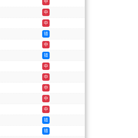
中
中
中
错
中
错
中
中
中
中
中
错
错