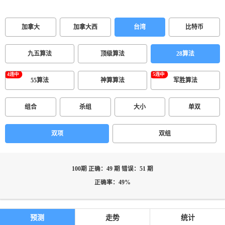
加拿大
加拿大西
台湾
比特币
九五算法
顶级算法
28算法
55算法
神算算法
军胜算法
组合
杀组
大小
单双
双项
双组
100期 正确：49 期 错误：51 期
正确率：49%
预测
走势
统计