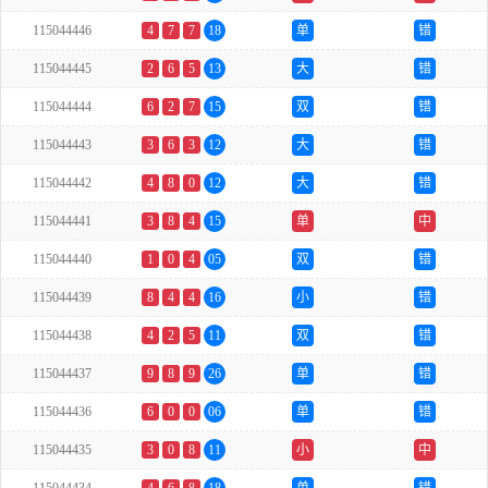
115044446
4
7
7
18
单
错
115044445
2
6
5
13
大
错
115044444
6
2
7
15
双
错
115044443
3
6
3
12
大
错
115044442
4
8
0
12
大
错
115044441
3
8
4
15
单
中
115044440
1
0
4
05
双
错
115044439
8
4
4
16
小
错
115044438
4
2
5
11
双
错
115044437
9
8
9
26
单
错
115044436
6
0
0
06
单
错
115044435
3
0
8
11
小
中