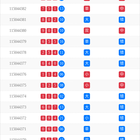
115044382
7
5
1
13
单
中
115044381
8
0
2
10
大
错
115044380
9
0
1
10
双
中
115044379
6
5
5
16
单
错
115044378
2
5
4
11
大
错
115044377
6
4
0
10
大
错
115044376
1
1
4
06
小
中
115044375
1
2
5
08
小
中
115044374
1
1
0
02
大
错
115044373
6
0
7
13
大
错
115044372
8
9
4
21
小
错
115044371
0
6
0
06
单
错