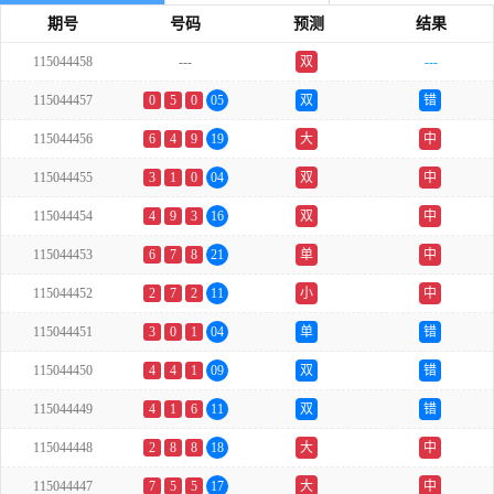
期号
号码
预测
结果
115044458
---
双
---
115044457
0
5
0
05
双
错
115044456
6
4
9
19
大
中
115044455
3
1
0
04
双
中
115044454
4
9
3
16
双
中
115044453
6
7
8
21
单
中
115044452
2
7
2
11
小
中
115044451
3
0
1
04
单
错
115044450
4
4
1
09
双
错
115044449
4
1
6
11
双
错
115044448
2
8
8
18
大
中
115044447
7
5
5
17
大
中