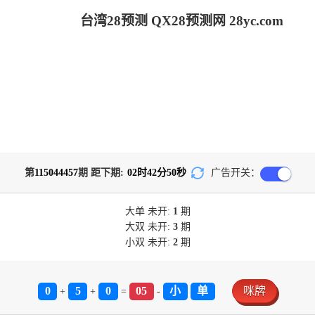
台湾28预测 QX28预测网 28yc.com
第
115044457
期 距下期:
02
时
42
分
50
秒
广告开关：
大单
未开:
1
期
大双
未开:
3
期
小双
未开:
2
期
0
5
0
05
小
单
咪牌
+
+
=
-