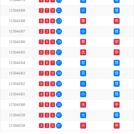
115044370
3
5
7
15
双
错
115044369
5
7
9
21
小
错
115044368
8
9
6
23
单
中
115044367
2
3
9
14
小
错
115044366
5
9
5
19
单
中
115044365
6
2
9
17
大
中
115044364
2
8
7
17
双
错
115044363
7
3
9
19
双
错
115044362
9
1
9
19
小
错
115044361
4
9
8
21
小
错
115044360
7
8
3
18
大
中
115044359
1
5
1
07
大
错
115044358
4
3
0
07
小
中