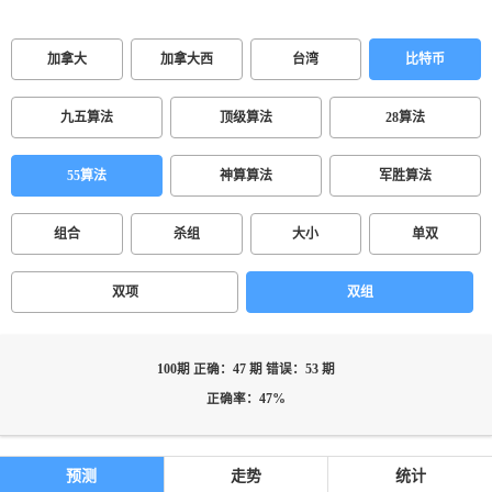
加拿大
加拿大西
台湾
比特币
九五算法
顶级算法
28算法
55算法
神算算法
军胜算法
组合
杀组
大小
单双
双项
双组
100期 正确：47 期 错误：53 期
正确率：47%
预测
走势
统计