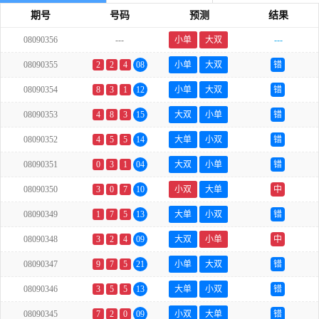
期号
号码
预测
结果
08090356
---
小单
大双
---
08090355
2
2
4
08
小单
大双
错
08090354
8
3
1
12
小单
大双
错
08090353
4
8
3
15
大双
小单
错
08090352
4
5
5
14
大单
小双
错
08090351
0
3
1
04
大双
小单
错
08090350
3
0
7
10
小双
大单
中
08090349
1
7
5
13
大单
小双
错
08090348
3
2
4
09
大双
小单
中
08090347
9
7
5
21
小单
大双
错
08090346
3
5
5
13
大单
小双
错
08090345
7
2
0
09
小双
大单
错