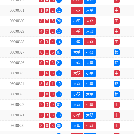
08090332
1
4
6
11
小单
大双
中
08090331
1
9
2
12
小双
大单
中
08090330
8
7
5
20
小单
大双
中
08090329
4
7
2
13
小单
大双
中
08090328
9
3
4
16
小单
大双
中
08090327
0
1
6
07
大单
小双
错
08090326
9
7
8
24
小双
大单
错
08090325
3
6
5
14
大双
小单
中
08090324
8
6
1
15
大双
小单
错
08090323
5
0
8
13
小双
大单
错
08090322
2
3
0
05
大双
小单
中
08090321
7
3
3
13
小单
大双
中
08090320
3
0
3
06
大单
小双
中