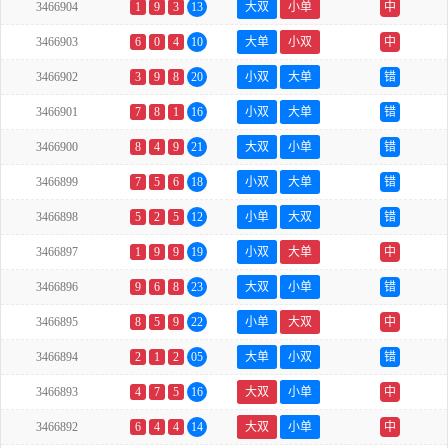
3466904
1
9
3
13
大双
小单
中
3466903
6
0
4
10
大单
小双
中
3466902
3
9
8
20
小双
大单
错
3466901
7
8
1
16
小双
大单
错
3466900
8
4
9
21
大双
小单
错
3466899
7
5
6
18
小双
大单
错
3466898
5
2
5
12
小单
大双
错
3466897
1
9
9
19
小双
大单
中
3466896
9
6
8
23
大双
小单
错
3466895
8
5
9
22
小单
大双
中
3466894
2
1
2
05
大单
小双
错
3466893
4
7
5
16
大双
小单
中
3466892
6
4
4
14
大双
小单
中