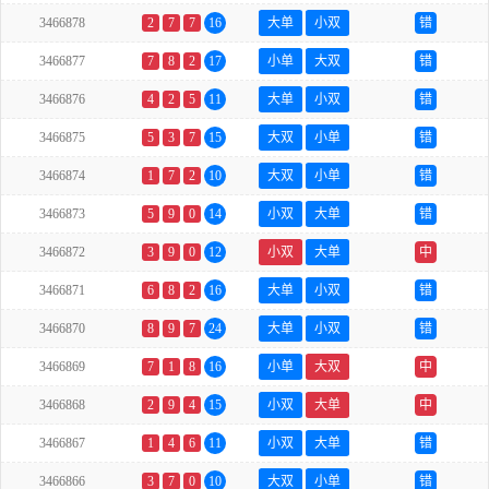
3466878
2
7
7
16
大单
小双
错
3466877
7
8
2
17
小单
大双
错
3466876
4
2
5
11
大单
小双
错
3466875
5
3
7
15
大双
小单
错
3466874
1
7
2
10
大双
小单
错
3466873
5
9
0
14
小双
大单
错
3466872
3
9
0
12
小双
大单
中
3466871
6
8
2
16
大单
小双
错
3466870
8
9
7
24
大单
小双
错
3466869
7
1
8
16
小单
大双
中
3466868
2
9
4
15
小双
大单
中
3466867
1
4
6
11
小双
大单
错
3466866
3
7
0
10
大双
小单
错