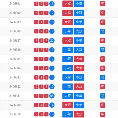
3466891
6
6
6
18
大双
小单
中
3466890
6
4
7
17
大单
小双
中
3466889
7
1
8
16
大双
小单
中
3466888
6
7
4
17
小单
大双
错
3466887
7
8
7
22
大双
小单
中
3466886
7
5
7
19
小单
大双
错
3466885
2
6
9
17
小双
大单
中
3466884
6
7
4
17
小双
大单
中
3466883
4
1
9
14
大单
小双
错
3466882
9
4
3
16
小单
大双
中
3466881
2
0
4
06
大双
小单
错
3466880
2
4
8
14
大双
小单
中
3466879
7
2
5
14
小单
大双
中