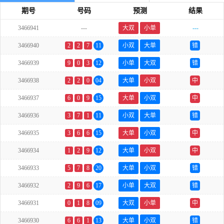
期号
号码
预测
结果
3466941
---
大双
小单
---
3466940
2
2
7
11
小双
大单
错
3466939
9
0
3
12
小单
大双
错
3466938
2
2
0
04
大单
小双
中
3466937
6
0
9
15
大单
小双
中
3466936
3
7
1
11
小双
大单
错
3466935
3
6
6
15
大单
小双
中
3466934
1
2
9
12
大单
小双
中
3466933
5
7
8
20
大单
小双
错
3466932
2
9
6
17
小单
大双
错
3466931
0
1
8
09
大双
小单
中
3466930
6
6
1
13
大单
小双
错