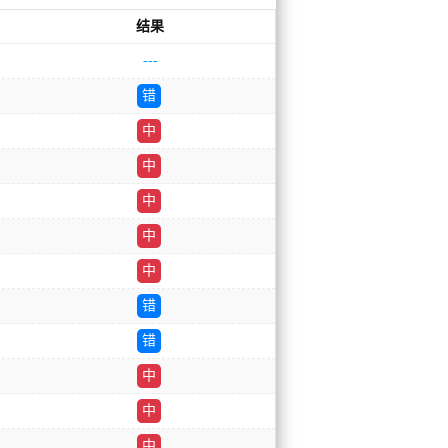
结果
---
错
中
中
中
中
中
错
错
中
中
中