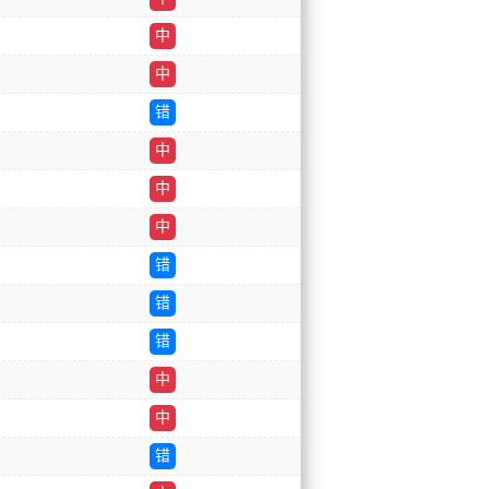
中
中
错
中
中
中
错
错
错
中
中
错