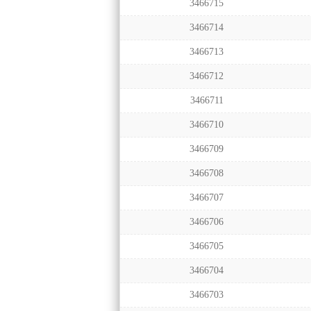
3466715
3466714
3466713
3466712
3466711
3466710
3466709
3466708
3466707
3466706
3466705
3466704
3466703