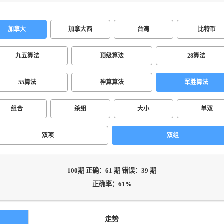
加拿大
加拿大西
台湾
比特币
九五算法
顶级算法
28算法
55算法
神算算法
军胜算法
组合
杀组
大小
单双
双项
双组
100期 正确：61 期 错误：39 期
正确率：61%
走势