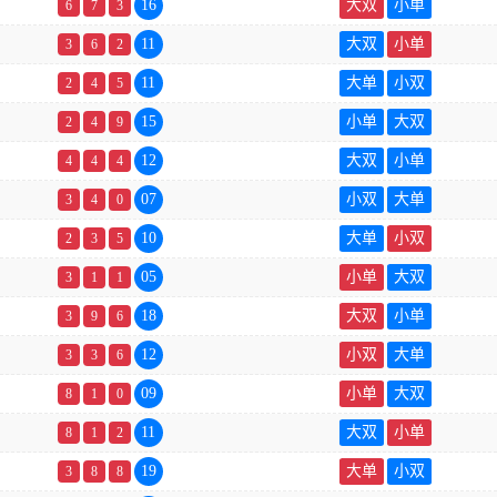
16
大双
小单
6
7
3
11
大双
小单
3
6
2
11
大单
小双
2
4
5
15
小单
大双
2
4
9
12
大双
小单
4
4
4
07
小双
大单
3
4
0
10
大单
小双
2
3
5
05
小单
大双
3
1
1
18
大双
小单
3
9
6
12
小双
大单
3
3
6
09
小单
大双
8
1
0
11
大双
小单
8
1
2
19
大单
小双
3
8
8