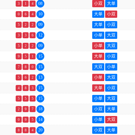
08
小双
大单
3
1
4
10
大单
小双
0
6
4
09
大单
小双
5
2
2
12
小单
大双
3
3
6
09
小单
大双
5
2
2
15
大单
小双
9
5
1
15
大双
小单
7
8
0
13
小单
大双
5
6
2
15
大单
小双
4
8
3
15
小单
大双
5
5
5
18
小双
大单
2
9
7
14
小单
大双
0
9
5
20
小双
大单
8
8
4