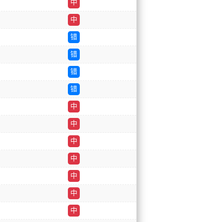
中
中
错
错
错
错
中
中
中
中
中
中
中