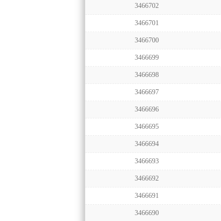
3466702
3466701
3466700
3466699
3466698
3466697
3466696
3466695
3466694
3466693
3466692
3466691
3466690