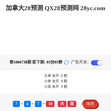
加拿大28预测 QX28预测网 28yc.com
第
3466738
期 距下期:
03
分
05
秒
广告开关：
大单
未开:
2
期
小单
未开:
4
期
小双
未开:
3
期
7
+
4
+
7
=
18
-
大
双
咪牌