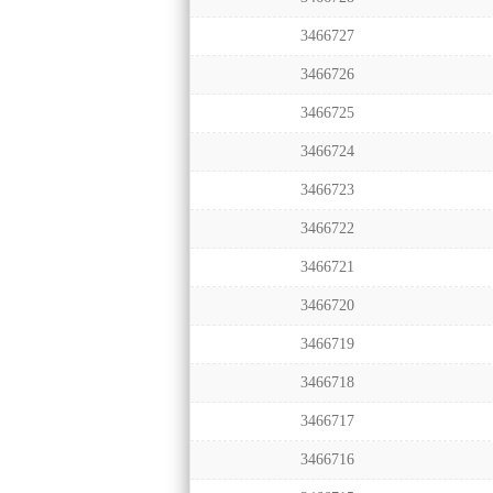
3466727
3466726
3466725
3466724
3466723
3466722
3466721
3466720
3466719
3466718
3466717
3466716