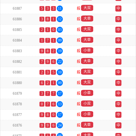
大双
61887
5
3
3
11
殺
中
大单
61886
3
8
1
12
殺
中
大双
61885
2
1
0
03
殺
中
大单
61884
1
7
1
09
殺
中
小单
61883
9
8
2
19
殺
中
大单
61882
7
9
6
22
殺
中
大双
61881
2
3
5
10
殺
中
大双
61880
6
2
1
09
殺
中
小单
61879
3
7
7
17
殺
中
小双
61878
0
7
6
13
殺
中
小单
61877
9
8
0
17
殺
中
大单
61876
9
9
6
24
殺
中
大单