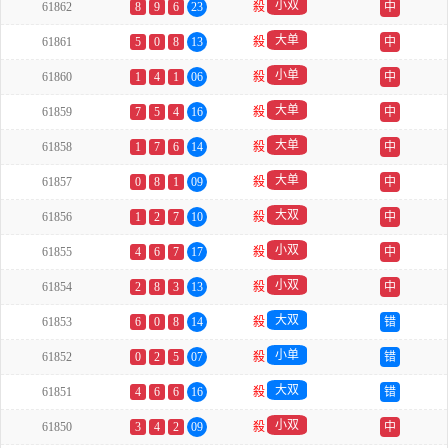
小双
61862
8
9
6
23
殺
中
大单
61861
5
0
8
13
殺
中
小单
61860
1
4
1
06
殺
中
大单
61859
7
5
4
16
殺
中
大单
61858
1
7
6
14
殺
中
大单
61857
0
8
1
09
殺
中
大双
61856
1
2
7
10
殺
中
小双
61855
4
6
7
17
殺
中
小双
61854
2
8
3
13
殺
中
大双
61853
6
0
8
14
殺
错
小单
61852
0
2
5
07
殺
错
大双
61851
4
6
6
16
殺
错
小双
61850
3
4
2
09
殺
中