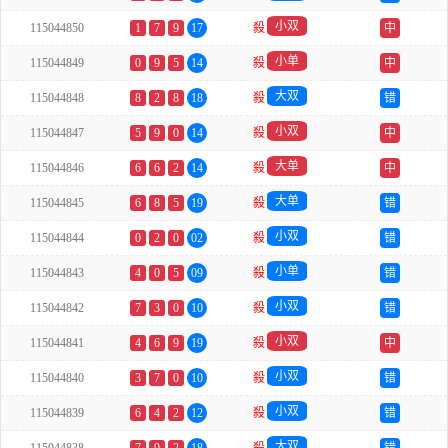
小双
115044850
1
7
9
17
殺
中
小单
115044849
0
9
5
14
殺
中
大双
115044848
8
2
8
18
殺
错
小双
115044847
5
9
0
14
殺
中
大单
115044846
6
6
2
14
殺
中
大单
115044845
6
8
5
19
殺
错
小双
115044844
0
2
0
02
殺
错
小单
115044843
4
0
5
09
殺
错
小双
115044842
7
3
0
10
殺
错
小双
115044841
4
6
9
19
殺
中
小双
115044840
3
7
0
10
殺
错
小双
115044839
6
4
2
12
殺
错
大双