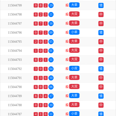
大单
115044799
9
8
2
19
殺
错
大双
115044798
6
2
3
11
殺
中
大单
115044797
8
7
1
16
殺
中
小单
115044796
0
7
2
09
殺
错
大单
115044795
2
0
3
05
殺
中
大双
115044794
1
0
0
01
殺
中
大双
115044793
8
2
1
11
殺
中
小双
115044792
3
0
1
04
殺
错
大单
115044791
1
3
6
10
殺
中
大双
115044790
6
0
0
06
殺
中
大单
115044789
8
5
4
17
殺
错
大单
115044788
0
1
9
10
殺
中
小单
115044787
4
1
6
11
殺
错