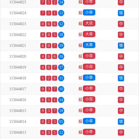
小单
115044825
7
5
2
14
殺
中
小单
115044824
7
5
1
13
殺
错
大双
115044823
0
6
6
12
殺
中
大单
115044822
9
4
5
18
殺
中
大单
115044821
6
6
7
19
殺
错
小双
115044820
4
6
6
16
殺
中
小双
115044819
4
6
7
17
殺
中
小单
115044818
1
2
8
11
殺
错
小单
115044817
0
3
7
10
殺
中
小双
115044816
8
5
1
14
殺
中
小单
115044815
9
3
7
19
殺
中
小单
115044814
0
2
3
05
殺
错
小单
115044813
4
3
5
12
殺
中