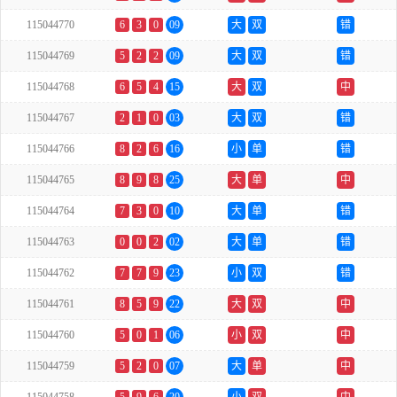
115044770
6
3
0
09
大
双
错
115044769
5
2
2
09
大
双
错
115044768
6
5
4
15
大
双
中
115044767
2
1
0
03
大
双
错
115044766
8
2
6
16
小
单
错
115044765
8
9
8
25
大
单
中
115044764
7
3
0
10
大
单
错
115044763
0
0
2
02
大
单
错
115044762
7
7
9
23
小
双
错
115044761
8
5
9
22
大
双
中
115044760
5
0
1
06
小
双
中
115044759
5
2
0
07
大
单
中