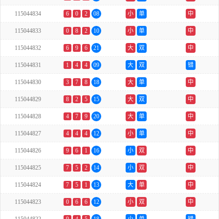
115044834
6
0
2
08
小
单
中
115044833
0
8
2
10
小
单
中
115044832
6
9
6
21
大
双
中
115044831
1
4
4
09
大
双
错
115044830
3
7
8
18
大
单
中
115044829
8
2
5
15
大
双
中
115044828
4
7
9
20
大
单
中
115044827
4
4
4
12
小
单
中
115044826
9
6
1
16
小
双
中
115044825
7
5
2
14
小
双
中
115044824
7
5
1
13
大
单
中
115044823
0
6
6
12
小
双
中