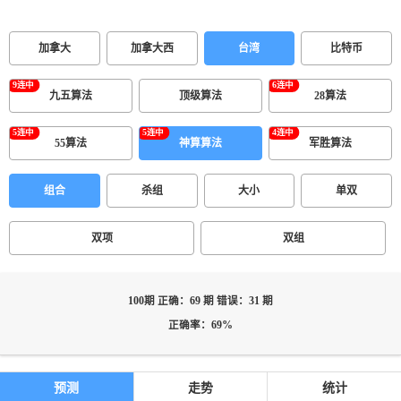
加拿大
加拿大西
台湾
比特币
九五算法
顶级算法
28算法
55算法
神算算法
军胜算法
组合
杀组
大小
单双
双项
双组
100期 正确：69 期 错误：31 期
正确率：69%
预测
走势
统计