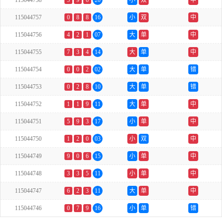
115044758
5
9
6
20
小
双
中
115044757
0
8
8
16
小
双
中
115044756
4
2
1
07
大
单
中
115044755
7
3
4
14
大
单
中
115044754
0
0
2
02
大
单
错
115044753
0
2
8
10
大
单
错
115044752
1
1
9
11
大
单
中
115044751
5
9
3
17
小
单
中
115044750
1
2
0
03
小
双
中
115044749
9
0
6
15
小
单
中
115044748
3
3
5
11
小
单
中
115044747
6
2
3
11
大
单
中
115044746
0
7
9
16
小
单
错