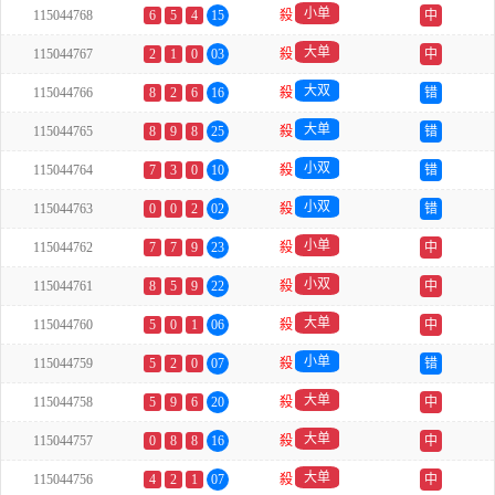
小单
115044768
6
5
4
15
殺
中
大单
115044767
2
1
0
03
殺
中
大双
115044766
8
2
6
16
殺
错
大单
115044765
8
9
8
25
殺
错
小双
115044764
7
3
0
10
殺
错
小双
115044763
0
0
2
02
殺
错
小单
115044762
7
7
9
23
殺
中
小双
115044761
8
5
9
22
殺
中
大单
115044760
5
0
1
06
殺
中
小单
115044759
5
2
0
07
殺
错
大单
115044758
5
9
6
20
殺
中
大单
115044757
0
8
8
16
殺
中
大单
115044756
4
2
1
07
殺
中