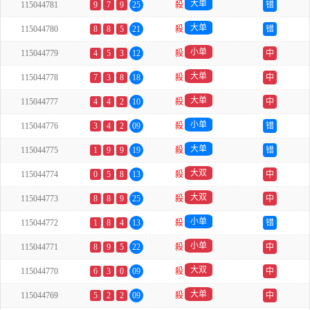
大单
115044781
9
7
9
25
殺
错
大单
115044780
8
8
5
21
殺
错
小单
115044779
4
5
3
12
殺
中
大单
115044778
7
3
8
18
殺
中
大单
115044777
4
4
2
10
殺
中
小单
115044776
3
4
2
09
殺
错
大单
115044775
1
9
9
19
殺
错
大双
115044774
0
5
8
13
殺
中
大双
115044773
8
8
9
25
殺
中
小单
115044772
1
8
4
13
殺
错
小单
115044771
8
9
5
22
殺
中
大双
115044770
6
3
0
09
殺
中
大单
115044769
5
2
2
09
殺
中