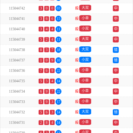
大双
115044742
3
0
0
03
殺
中
小单
115044741
3
6
6
15
殺
中
小双
115044740
3
4
4
11
殺
中
大双
115044739
5
2
4
11
殺
中
大双
115044738
8
3
7
18
殺
错
小双
115044737
1
0
9
10
殺
错
小单
115044736
7
6
9
22
殺
中
小单
115044735
5
5
4
14
殺
中
小单
115044734
6
9
7
22
殺
中
小单
115044733
5
9
3
17
殺
中
大双
115044732
5
6
3
14
殺
错
小单
115044731
2
8
4
14
殺
中
小双